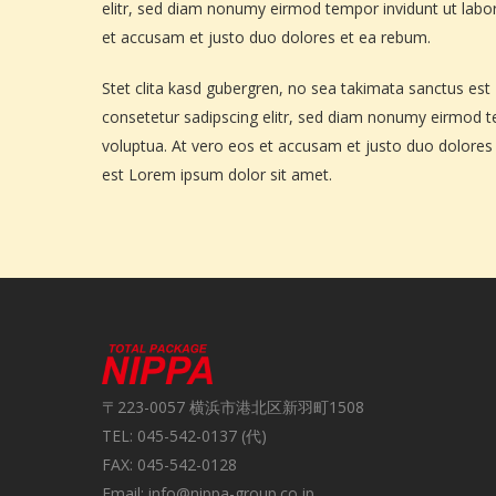
elitr, sed diam nonumy eirmod tempor invidunt ut labo
et accusam et justo duo dolores et ea rebum.
Stet clita kasd gubergren, no sea takimata sanctus es
consetetur sadipscing elitr, sed diam nonumy eirmod t
voluptua. At vero eos et accusam et justo duo dolores 
est Lorem ipsum dolor sit amet.
〒223-0057 横浜市港北区新羽町1508
TEL: 045-542-0137 (代)
FAX: 045-542-0128
Email: info@nippa-group.co.jp