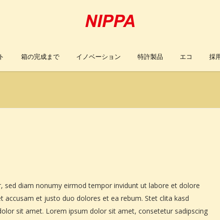
ト
箱の完成まで
イノベーション
特許製品
エコ
採
tr, sed diam nonumy eirmod tempor invidunt ut labore et dolore
t accusam et justo duo dolores et ea rebum. Stet clita kasd
lor sit amet. Lorem ipsum dolor sit amet, consetetur sadipscing